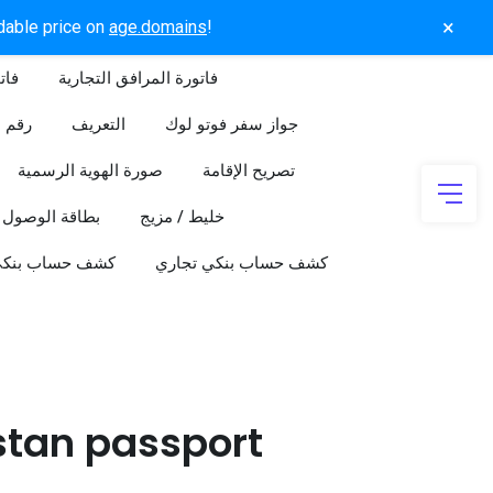
×
rdable price on
age.domains
!
فاتورة المرافق التجارية
فات
جواز سفر فوتو لوك
التعريف
رقم ا
تصريح الإقامة
صورة الهوية الرسمية
خليط / مزيج
بطاقة الوصول
كشف حساب بنكي تجاري
كشف حساب بنك
stan passport