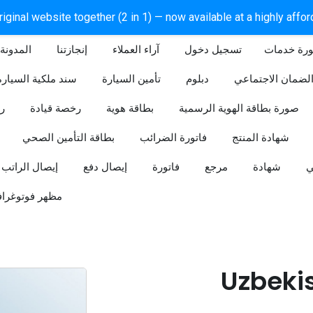
iginal website together (2 in 1) — now available at a highly affo
ورة خدمات
آراء العملاء
إنجازتنا
المدونة
لضمان الاجتماعي
دبلوم
تأمين السيارة
سند ملكية السيارة
صورة بطاقة الهوية الرسمية
بطاقة هوية
رخصة قيادة
ر
شهادة المنتج
فاتورة الضرائب
بطاقة التأمين الصحي
ي
شهادة
مرجع
فاتورة
إيصال دفع
إيصال الراتب
مظهر فوتوغراف
Uzbeki