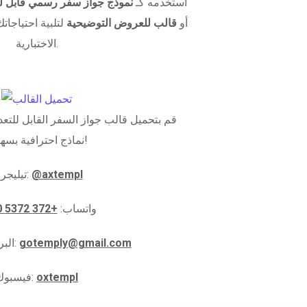
استخدمه كـ
نموذج جواز سفر رسمي قابل لل
أو
قالب للعروض التوضيحية
لتلبية احتياجاتك
الاختبارية.
قم بتحميل قالب جواز السفر القابل للتعدي
نماذج احترافية بسهولة!
@axtempl
تيليجرام:
واتساب:
+372 5372 5910
gotemply@gmail.com
البريد الإلكتروني:
oxtempl
فيسبوك: