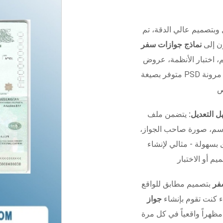
 وبتصميم عالي الدقة، تم
ون إلى
نماذج جوازات سفر
 الأنظمة، عروض UI/UX، أو التدريب.
 مرونة
 التعديل:
يتضمن ملف Photoshop منظم بالكامل مع
اسم، صورة صاحب الجواز،
 بسهولة - مثالي لإنشاء
فر
بتصميم مطابق للواقع
ء كنت تقوم بإنشاء
جواز