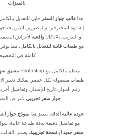
الميزات:
هذا
قالب جواز السفر
قابل للتعديل بالكامل
إنشاؤه للمحترفين والمطورين الذين يحتاج
واقعية
لأغراض التصميم، اختبار
متوفر بصيغة PSD مع
طبقات قابلة للتعديل بالكامل
، مما يوفر
كاملة في التخصيص.
تنسيق سهل
طبقات مفصولة لكل عنصر. يمكنك تغيير ال
رقم الجواز، تاريخ الإصدار، وتفاصيل أخرى
لأغراض التصميم أو الاختبار.
جواز سفر تجريبي
جودة عالية الدقة:
يتميز هذا
نموذج جواز الس
مع تفاصيل دقيقة بدقة طباعة عالية. سوا
، يضمن القالب مظهراً واقعياً في كل مرة.
سفر جديد
أو
نسخة تجريبية