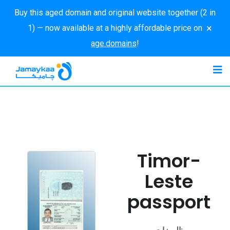
Buy this aged domain and original website together (2 in
×
1) — now available at a highly affordable price on
age.domains
!
Timor-
Leste
passport