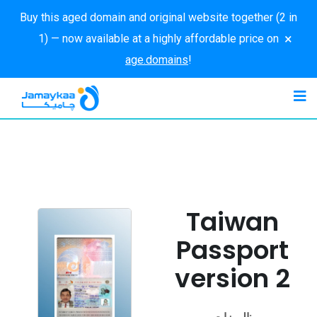
Buy this aged domain and original website together (2 in
×
1) — now available at a highly affordable price on
age.domains
!
Taiwan
Passport
version 2