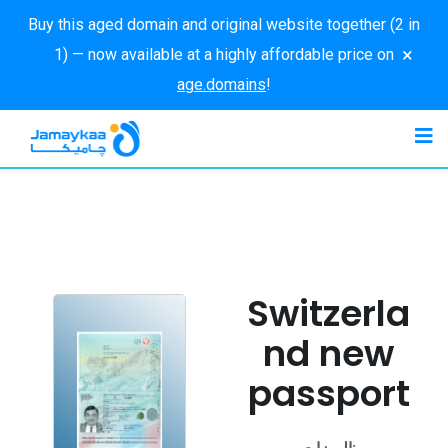
Buy this aged domain and original website together (2 in
×
1) — now available at a highly affordable price on
age.domains
!
Switzerla
nd new
passport