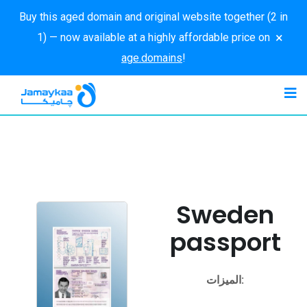
Buy this aged domain and original website together (2 in
×
1) — now available at a highly affordable price on
age.domains
!
Sweden
passport
الميزات: