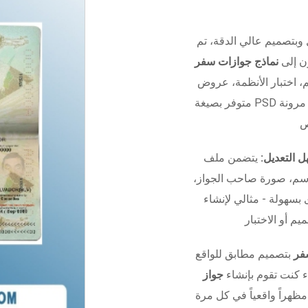
 وبتصميم عالي الدقة، تم
ون إلى
نماذج جوازات سفر
 الأنظمة، عروض UI/UX، أو التدريب.
 مرونة
 التعديل:
يتضمن ملف Photoshop منظم بالكامل مع
اسم، صورة صاحب الجواز،
 بسهولة - مثالي لإنشاء
فر
بتصميم مطابق للواقع
ء كنت تقوم بإنشاء
جواز