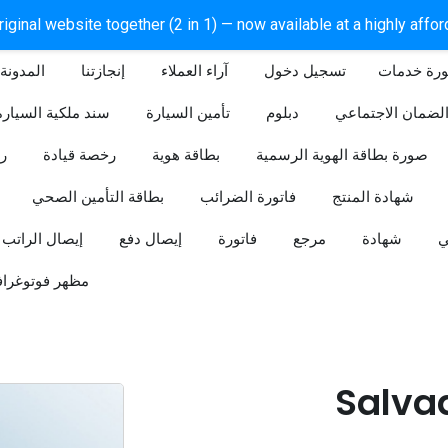
iginal website together (2 in 1) — now available at a highly affo
ورة خدمات
آراء العملاء
إنجازتنا
المدونة
لضمان الاجتماعي
دبلوم
تأمين السيارة
سند ملكية السيارة
صورة بطاقة الهوية الرسمية
بطاقة هوية
رخصة قيادة
ر
شهادة المنتج
فاتورة الضرائب
بطاقة التأمين الصحي
ي
شهادة
مرجع
فاتورة
إيصال دفع
إيصال الراتب
مظهر فوتوغراف
Salva