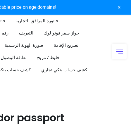
×
rdable price on
age.domains
!
فاتورة المرافق التجارية
فات
جواز سفر فوتو لوك
التعريف
رقم ا
تصريح الإقامة
صورة الهوية الرسمية
خليط / مزيج
بطاقة الوصول
كشف حساب بنكي تجاري
كشف حساب بنك
dor passport