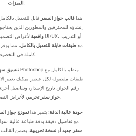
الميزات:
هذا
قالب جواز السفر
قابل للتعديل بالكامل
إنشاؤه للمحترفين والمطورين الذين يحتاج
واقعية
لأغراض التصميم، اختبار
متوفر بصيغة PSD مع
طبقات قابلة للتعديل بالكامل
، مما يوفر
كاملة في التخصيص.
تنسيق سهل
طبقات مفصولة لكل عنصر. يمكنك تغيير ال
رقم الجواز، تاريخ الإصدار، وتفاصيل أخرى
لأغراض التصميم أو الاختبار.
جواز سفر تجريبي
جودة عالية الدقة:
يتميز هذا
نموذج جواز الس
مع تفاصيل دقيقة بدقة طباعة عالية. سوا
، يضمن القالب مظهراً واقعياً في كل مرة.
سفر جديد
أو
نسخة تجريبية