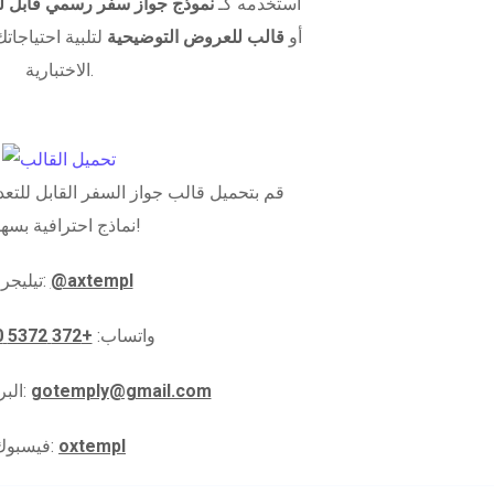
استخدمه كـ
نموذج جواز سفر رسمي قابل لل
أو
قالب للعروض التوضيحية
لتلبية احتياجاتك
الاختبارية.
قم بتحميل قالب جواز السفر القابل للتعدي
نماذج احترافية بسهولة!
@axtempl
تيليجرام:
واتساب:
+372 5372 5910
gotemply@gmail.com
البريد الإلكتروني:
oxtempl
فيسبوك: