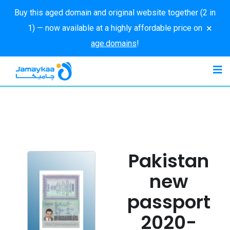
Buy this aged domain and original website together (2 in
×
1) — now available at a highly affordable price on
age.domains
!
Pakistan
new
passport
2020-