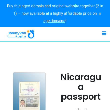
Buy this aged domain and original website together (2 in
×
1) — now available at a highly affordable price on
age.domains
!
Nicaragu
a
passport