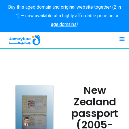
Buy this aged domain and original website together (2 in
×
1) — now available at a highly affordable price on
age.domains
!
New
Zealand
passport
(2005-