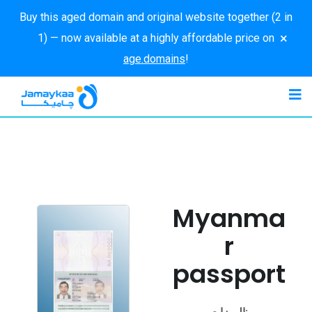
Buy this aged domain and original website together (2 in
×
1) — now available at a highly affordable price on
age.domains
!
Myanma
r
passport