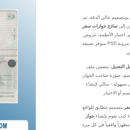
 وبتصميم عالي الدقة، تم
ون إلى
نماذج جوازات سفر
 الأنظمة، عروض UI/UX، أو التدريب.
 مرونة
 التعديل:
يتضمن ملف Photoshop منظم بالكامل مع
اسم، صورة صاحب الجواز،
 بسهولة - مثالي لإنشاء
فر
بتصميم مطابق للواقع
ء كنت تقوم بإنشاء
جواز