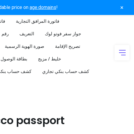
×
rdable price on
age.domains
!
فاتورة المرافق التجارية
فات
جواز سفر فوتو لوك
التعريف
رقم ا
تصريح الإقامة
صورة الهوية الرسمية
خليط / مزيج
بطاقة الوصول
كشف حساب بنكي تجاري
كشف حساب بنك
co passport