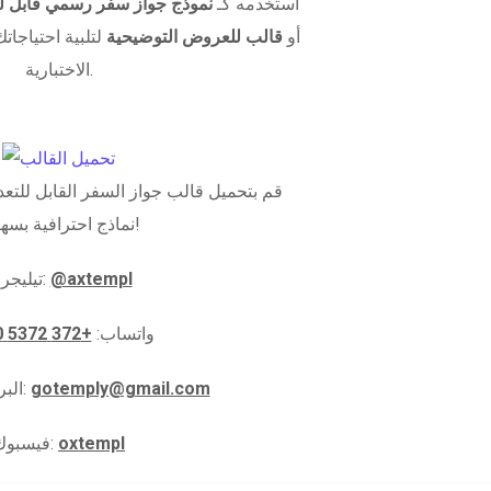
استخدمه كـ
نموذج جواز سفر رسمي قابل لل
أو
قالب للعروض التوضيحية
لتلبية احتياجاتك
الاختبارية.
قم بتحميل قالب جواز السفر القابل للتعدي
نماذج احترافية بسهولة!
@axtempl
تيليجرام:
واتساب:
+372 5372 5910
gotemply@gmail.com
البريد الإلكتروني:
oxtempl
فيسبوك: