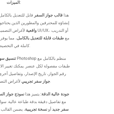
الميزات:
هذا
قالب جواز السفر
قابل للتعديل بالكامل
إنشاؤه للمحترفين والمطورين الذين يحتاج
واقعية
لأغراض التصميم، اختبار
متوفر بصيغة PSD مع
طبقات قابلة للتعديل بالكامل
، مما يوفر
كاملة في التخصيص.
تنسيق سهل
طبقات مفصولة لكل عنصر. يمكنك تغيير ال
رقم الجواز، تاريخ الإصدار، وتفاصيل أخرى
لأغراض التصميم أو الاختبار.
جواز سفر تجريبي
جودة عالية الدقة:
يتميز هذا
نموذج جواز الس
مع تفاصيل دقيقة بدقة طباعة عالية. سوا
، يضمن القالب مظهراً واقعياً في كل مرة.
سفر جديد
أو
نسخة تجريبية