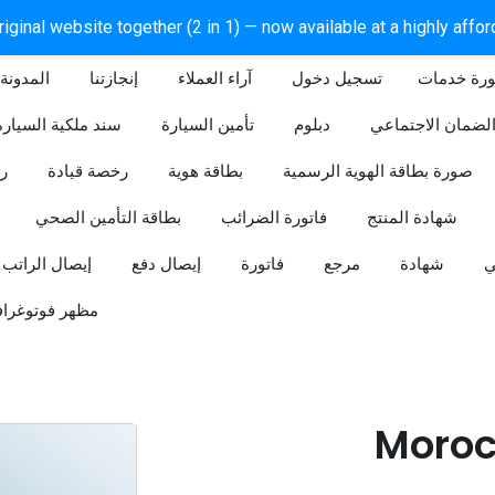
iginal website together (2 in 1) — now available at a highly affo
ورة خدمات
آراء العملاء
إنجازتنا
المدونة
لضمان الاجتماعي
دبلوم
تأمين السيارة
سند ملكية السيارة
صورة بطاقة الهوية الرسمية
بطاقة هوية
رخصة قيادة
ر
شهادة المنتج
فاتورة الضرائب
بطاقة التأمين الصحي
ي
شهادة
مرجع
فاتورة
إيصال دفع
إيصال الراتب
مظهر فوتوغراف
Moroc