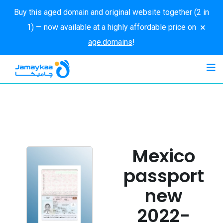
Buy this aged domain and original website together (2 in
×
1) — now available at a highly affordable price on
age.domains
!
Mexico
passport
new
2022-