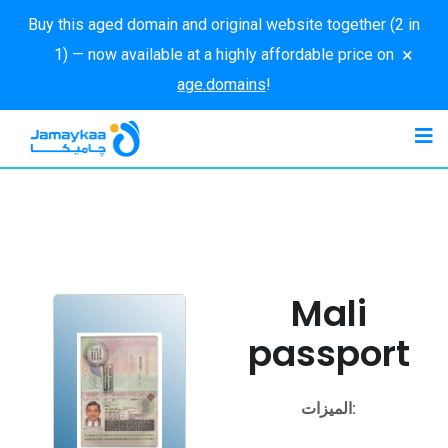
Buy this aged domain and original website together (2 in
×
1) — now available at a highly affordable price on
age.domains
!
Mali
passport
الميزات: