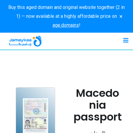
Buy this aged domain and original website together (2 in
×
1) — now available at a highly affordable price on
age.domains
!
Macedo
nia
passport