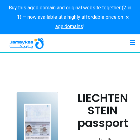
Buy this aged domain and original website together (2 in
×
1) — now available at a highly affordable price on
age.domains
!
LIECHTEN
STEIN
passport