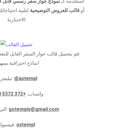
استخدمه كـ
نموذج جواز سفر رسمي قابل لل
أو
قالب للعروض التوضيحية
لتلبية احتياجاتك
الاختبارية.
قم بتحميل قالب جواز السفر القابل للتعدي
نماذج احترافية بسهولة!
@axtempl
تيليجرام:
واتساب:
+372 5372 5910
gotemply@gmail.com
البريد الإلكتروني:
oxtempl
فيسبوك: