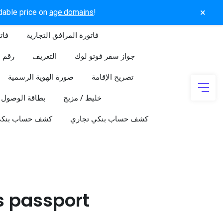
×
rdable price on
age.domains
!
فاتورة المرافق التجارية
فات
جواز سفر فوتو لوك
التعريف
رقم ا
تصريح الإقامة
صورة الهوية الرسمية
خليط / مزيج
بطاقة الوصول
كشف حساب بنكي تجاري
كشف حساب بنك
s passport