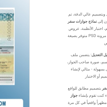
 وبتصميم عالي الدقة، تم
ون إلى
نماذج جوازات سفر
 الأنظمة، عروض UI/UX، أو التدريب.
 مرونة
 التعديل:
يتضمن ملف Photoshop منظم بالكامل مع
اسم، صورة صاحب الجواز،
 بسهولة - مثالي لإنشاء
فر
بتصميم مطابق للواقع
ء كنت تقوم بإنشاء
جواز