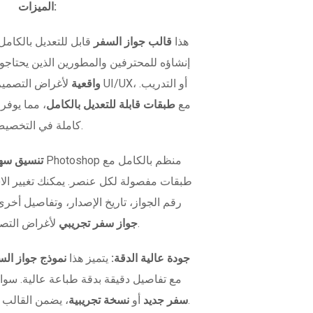
الميزات:
هذا
قالب جواز السفر
قابل للتعديل بالكامل
إنشاؤه للمحترفين والمطورين الذين يحتاج
واقعية
لأغراض التصميم، اختبار
متوفر بصيغة PSD مع
طبقات قابلة للتعديل بالكامل
، مما يوفر
كاملة في التخصيص.
تنسيق سهل
طبقات مفصولة لكل عنصر. يمكنك تغيير ال
رقم الجواز، تاريخ الإصدار، وتفاصيل أخرى
لأغراض التصميم أو الاختبار.
جواز سفر تجريبي
جودة عالية الدقة:
يتميز هذا
نموذج جواز الس
مع تفاصيل دقيقة بدقة طباعة عالية. سوا
، يضمن القالب مظهراً واقعياً في كل مرة.
سفر جديد
أو
نسخة تجريبية