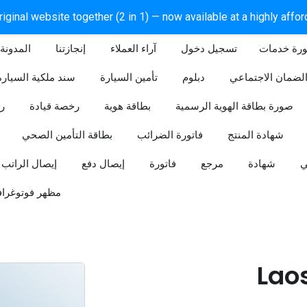
iginal website together (2 in 1) — now available at a highly affo
ورة خدمات
آراء العملاء
إنجازتنا
المدونة
لضمان الاجتماعي
دبلوم
تأمين السيارة
سند ملكية السيارة
صورة بطاقة الهوية الرسمية
بطاقة هوية
رخصة قيادة
ر
شهادة المنتج
فاتورة الضرائب
بطاقة التأمين الصحي
ي
شهادة
مرجع
فاتورة
إيصال دفع
إيصال الراتب
مظهر فوتوغراف
Lao