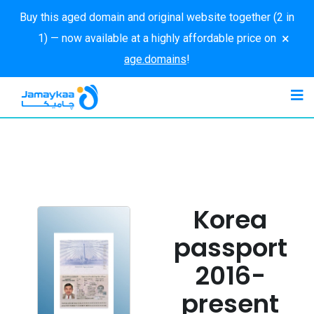
Buy this aged domain and original website together (2 in
×
1) — now available at a highly affordable price on
age.domains
!
Korea
passport
2016-
present