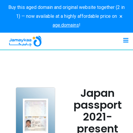
Buy this aged domain and original website together (2 in
×
1) — now available at a highly affordable price on
age.domains
!
Japan
passport
2021-
present