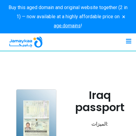
Buy this aged domain and original website together (2 in
×
1) — now available at a highly affordable price on
age.domains
!
Iraq
passport
الميزات: