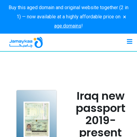
Buy this aged domain and original website together (2 in
×
1) — now available at a highly affordable price on
age.domains
!
Iraq new
passport
2019-
present