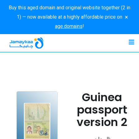
Buy this aged domain and original website together (2 in
×
1) — now available at a highly affordable price on
age.domains
!
Guinea
passport
version 2