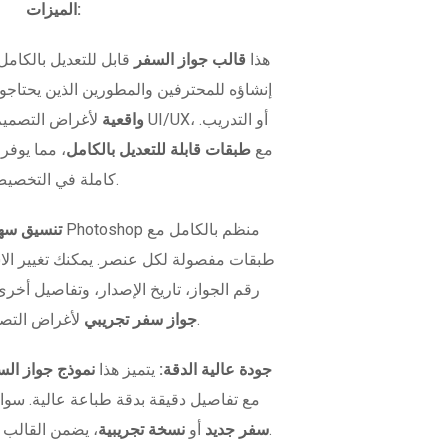
الميزات:
هذا
قالب جواز السفر
قابل للتعديل بالكامل
إنشاؤه للمحترفين والمطورين الذين يحتاج
واقعية
لأغراض التصميم، اختبار
متوفر بصيغة PSD مع
طبقات قابلة للتعديل بالكامل
، مما يوفر
كاملة في التخصيص.
تنسيق سهل
طبقات مفصولة لكل عنصر. يمكنك تغيير ال
رقم الجواز، تاريخ الإصدار، وتفاصيل أخرى
لأغراض التصميم أو الاختبار.
جواز سفر تجريبي
جودة عالية الدقة:
يتميز هذا
نموذج جواز الس
مع تفاصيل دقيقة بدقة طباعة عالية. سوا
، يضمن القالب مظهراً واقعياً في كل مرة.
سفر جديد
أو
نسخة تجريبية