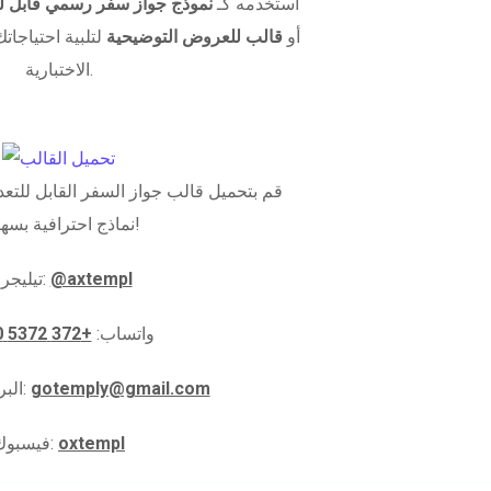
استخدمه كـ
نموذج جواز سفر رسمي قابل لل
أو
قالب للعروض التوضيحية
لتلبية احتياجاتك
الاختبارية.
قم بتحميل قالب جواز السفر القابل للتعدي
نماذج احترافية بسهولة!
@axtempl
تيليجرام:
واتساب:
+372 5372 5910
gotemply@gmail.com
البريد الإلكتروني:
oxtempl
فيسبوك: