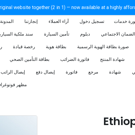
iginal website together (2 in 1) — now available at a highly affo
ورة خدمات
آراء العملاء
إنجازتنا
المدونة
لضمان الاجتماعي
دبلوم
تأمين السيارة
سند ملكية السيارة
صورة بطاقة الهوية الرسمية
بطاقة هوية
رخصة قيادة
ر
شهادة المنتج
فاتورة الضرائب
بطاقة التأمين الصحي
ي
شهادة
مرجع
فاتورة
إيصال دفع
إيصال الراتب
مظهر فوتوغراف
Ethio