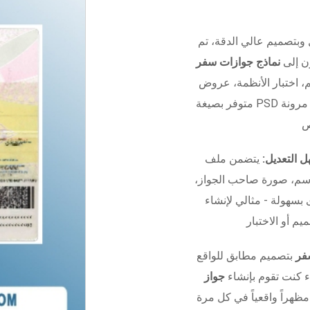
 وبتصميم عالي الدقة، تم
ون إلى
نماذج جوازات سفر
 الأنظمة، عروض UI/UX، أو التدريب.
 مرونة
 التعديل:
يتضمن ملف Photoshop منظم بالكامل مع
اسم، صورة صاحب الجواز،
 بسهولة - مثالي لإنشاء
فر
بتصميم مطابق للواقع
ء كنت تقوم بإنشاء
جواز