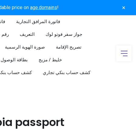
×
rdable price on
age.domains
!
فاتورة المرافق التجارية
فات
جواز سفر فوتو لوك
التعريف
رقم ا
تصريح الإقامة
صورة الهوية الرسمية
خليط / مزيج
بطاقة الوصول
كشف حساب بنكي تجاري
كشف حساب بنك
pia passport