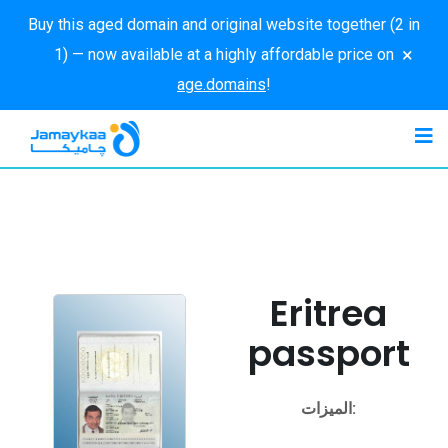
Buy this aged domain and original website together (2 in
×
1) — now available at a highly affordable price on
age.domains
!
Eritrea
passport
الميزات: