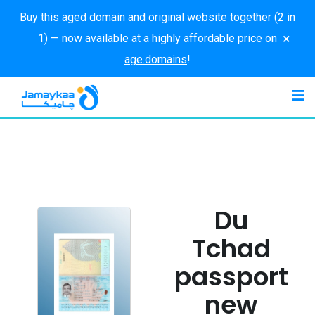
Buy this aged domain and original website together (2 in
×
1) — now available at a highly affordable price on
age.domains
!
Du
Tchad
passport
new