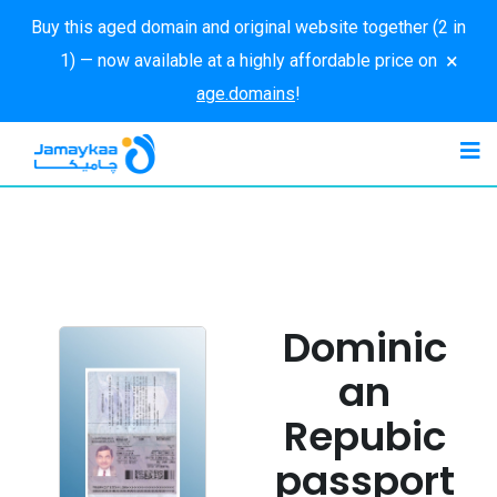
Buy this aged domain and original website together (2 in
×
1) — now available at a highly affordable price on
age.domains
!
Dominic
an
Repubic
passport