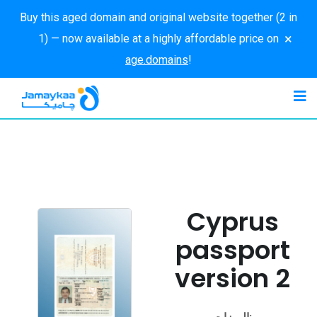
Buy this aged domain and original website together (2 in
×
1) — now available at a highly affordable price on
age.domains
!
Cyprus
passport
version 2