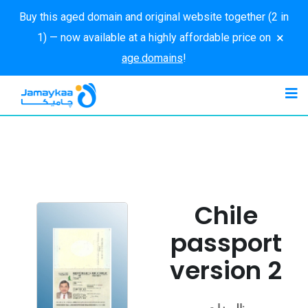
Buy this aged domain and original website together (2 in
×
1) — now available at a highly affordable price on
age.domains
!
Chile
passport
version 2