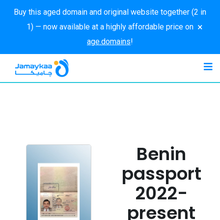
Buy this aged domain and original website together (2 in
×
1) — now available at a highly affordable price on
age.domains
!
Benin
passport
2022-
present