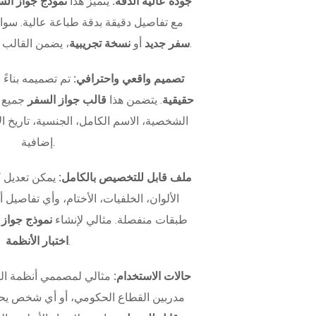
جودة عالية الدقة:
يتميز هذا
نموذج جواز الس
مع تفاصيل دقيقة بدقة طباعة عالية. سوا
، يضمن القالب مظهراً واقعياً في كل مرة.
سفر جديد
أو
نسخة تجريبية
تصميم واقعي واحترافي:
تم تصميمه بناءً
حقيقية
. يتضمن هذا
قالب جواز السفر
جميع ا
الشخصية، الاسم الكامل، الجنسية، تاريخ الإ
إضافية.
ملف قابل للتخصيص بالكامل:
يمكن تعديل 
الألوان، الخلفيات، الأختام، وأي تفاصيل
طبقات منفصلة. مثالي لإنشاء
نموذج جواز
.
اختبار الأنظمة
حالات الاستخدام:
مثالي لمصممي أنظمة اله
مدربين القطاع الحكومي، أو أي شخص يح