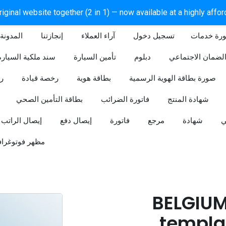
iginal website together (2 in 1) — now available at a highly affo
ورة خدمات
آراء العملاء
إنجازتنا
المدونة
لضمان الاجتماعي
دبلوم
تأمين السيارة
سند ملكية السيارة
صورة بطاقة الهوية الرسمية
بطاقة هوية
رخصة قيادة
ر
شهادة المنتج
فاتورة الضرائب
بطاقة التأمين الصحي
ي
شهادة
مرجع
فاتورة
إيصال دفع
إيصال الراتب
مظهر فوتوغراف
BELGIUM
templat