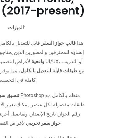
 (2017-present)
الميزات:
هذا
قالب جواز السفر
قابل للتعديل بالكامل
إنشاؤه للمحترفين والمطورين الذين يحتاج
واقعية
لأغراض التصميم، اختبار
متوفر بصيغة PSD مع
طبقات قابلة للتعديل بالكامل
، مما يوفر
كاملة في التخصيص.
تنسيق سهل
طبقات مفصولة لكل عنصر. يمكنك تغيير ال
رقم الجواز، تاريخ الإصدار، وتفاصيل أخرى
لأغراض التصميم أو الاختبار.
جواز سفر تجريبي