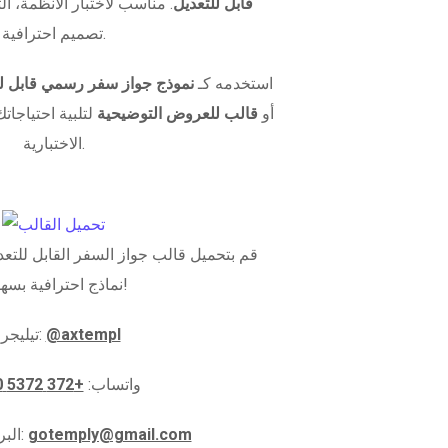
قابل للتعديل
. مناسب لاختبار الأنظمة، الت
تصميم احترافية.
استخدمه كـ
نموذج جواز سفر رسمي قابل لل
أو
قالب للعروض التوضيحية
لتلبية احتياجاتك
الاختبارية.
قم بتحميل قالب جواز السفر القابل للتعدي
نماذج احترافية بسهولة!
@axtempl
تيليجرام:
واتساب:
+372 5372 5910
gotemply@gmail.com
البريد الإلكتروني: