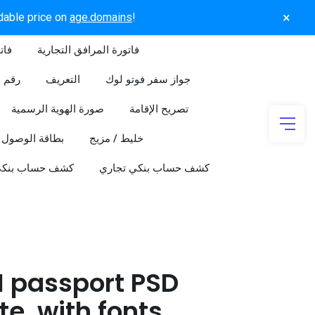
×
rdable price on
age.domains
!
فاتورة المرافق التجارية
فات
جواز سفر فوتو لوك
التعريف
رقم ا
تصريح الإقامة
صورة الهوية الرسمية
خليط / مزيج
بطاقة الوصول
كشف حساب بنكي تجاري
كشف حساب بنك
 passport PSD
e, with fonts,