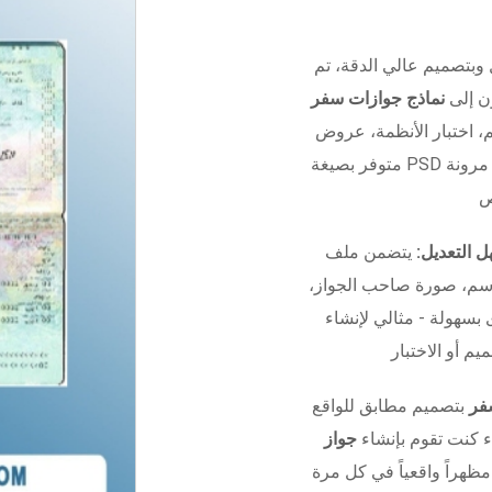
 وبتصميم عالي الدقة، تم
ون إلى
نماذج جوازات سفر
 الأنظمة، عروض UI/UX، أو التدريب.
 مرونة
 التعديل:
يتضمن ملف Photoshop منظم بالكامل مع
اسم، صورة صاحب الجواز،
 بسهولة - مثالي لإنشاء
فر
بتصميم مطابق للواقع
ء كنت تقوم بإنشاء
جواز