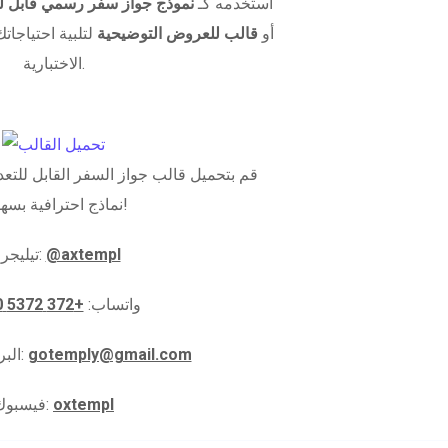
استخدمه كـ
نموذج جواز سفر رسمي قابل لل
أو
قالب للعروض التوضيحية
لتلبية احتياجاتك
الاختبارية.
قم بتحميل قالب جواز السفر القابل للتعدي
نماذج احترافية بسهولة!
@axtempl
تيليجرام:
واتساب:
+372 5372 5910
gotemply@gmail.com
البريد الإلكتروني:
oxtempl
فيسبوك: