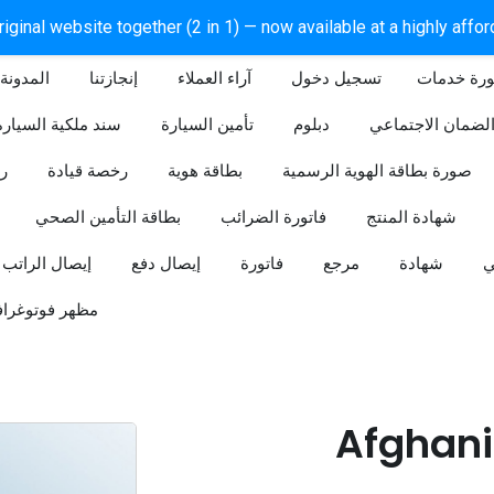
iginal website together (2 in 1) — now available at a highly affo
ورة خدمات
آراء العملاء
إنجازتنا
المدونة
لضمان الاجتماعي
دبلوم
تأمين السيارة
سند ملكية السيارة
صورة بطاقة الهوية الرسمية
بطاقة هوية
رخصة قيادة
ر
شهادة المنتج
فاتورة الضرائب
بطاقة التأمين الصحي
ي
شهادة
مرجع
فاتورة
إيصال دفع
إيصال الراتب
مظهر فوتوغراف
Afghani