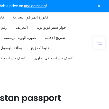
×
rdable price on
age.domains
!
فاتورة المرافق التجارية
فات
جواز سفر فوتو لوك
التعريف
رقم ا
تصريح الإقامة
صورة الهوية الرسمية
خليط / مزيج
بطاقة الوصول
كشف حساب بنكي تجاري
كشف حساب بنك
stan passport