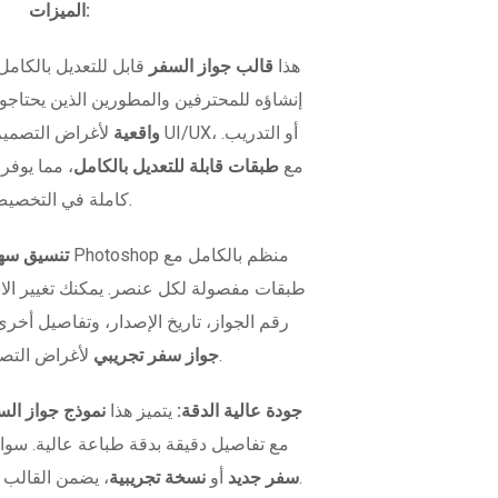
الميزات:
هذا
قالب جواز السفر
قابل للتعديل بالكامل
إنشاؤه للمحترفين والمطورين الذين يحتاج
واقعية
لأغراض التصميم، اختبار
متوفر بصيغة PSD مع
طبقات قابلة للتعديل بالكامل
، مما يوفر
كاملة في التخصيص.
تنسيق سهل
طبقات مفصولة لكل عنصر. يمكنك تغيير ال
رقم الجواز، تاريخ الإصدار، وتفاصيل أخرى
لأغراض التصميم أو الاختبار.
جواز سفر تجريبي
جودة عالية الدقة:
يتميز هذا
نموذج جواز الس
مع تفاصيل دقيقة بدقة طباعة عالية. سوا
، يضمن القالب مظهراً واقعياً في كل مرة.
سفر جديد
أو
نسخة تجريبية