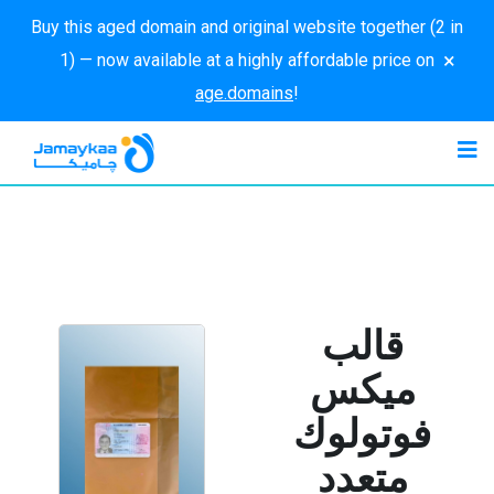
Buy this aged domain and original website together (2 in
×
1) — now available at a highly affordable price on
age.domains
!
قالب
ميكس
فوتولوك
متعدد