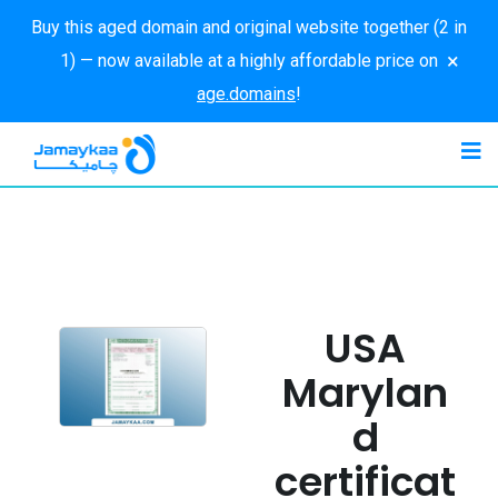
Buy this aged domain and original website together (2 in
×
1) — now available at a highly affordable price on
age.domains
!
USA
Marylan
d
certificat