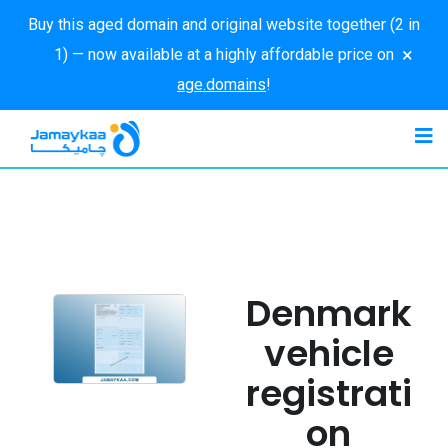
Buy this aged domain and original website together (2 in
×
1) — now available at a highly affordable price on
age.domains
!
Denmark
vehicle
registrati
on