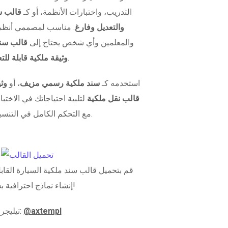
التدريب، واختبارات الأنظمة، أو كـ
قالب س
والتعديل وفارغ
. مناسب لمصممي أنظمة
والمعلمين وأي شخص يحتاج إلى
قالب سن
.
وثيقة ملكية قابلة للت
استخدمه كـ
سند ملكية رسمي مزيف
، أو
وثي
قالب نقل ملكية
لتلبية احتياجاتك في الاختبا
مع التحكم الكامل في التنسيق والبيانات.
قم بتحميل قالب سند ملكية السيارة القابل
إنشاء نماذج احترافية بسهولة!
@axtempl
تيليجرام: