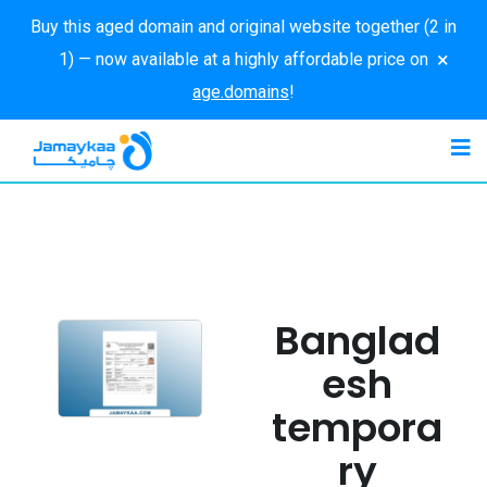
Buy this aged domain and original website together (2 in
×
1) — now available at a highly affordable price on
age.domains
!
Banglad
esh
tempora
ry