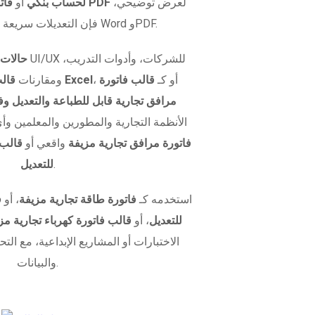
لعرض توضيحي،
فاتورة مرافق تجارية مزيفة PDF
لحساب بنكي
أو
فإن التعديلات سريعة وسهلة في كل من Word وPDF.
حالات 
، أو كـ
قالب فاتورة
قالب فاتورة كهرباء تجارية Excel
ومقارنات
مرافق تجارية قابل للطباعة والتعديل وف
الأنظمة التجارية والمطورين والمعلمين 
فاتورة مرافق تجارية مزيفة
واقعي أو
قالب 
.
للتعديل
استخدمه كـ
فاتورة طاقة تجارية مزيفة
، أو
ف
للتعديل
، أو
قالب فاتورة كهرباء تجارية مز
الاختبارات أو المشاريع الإبداعية، مع ال
والبيانات.