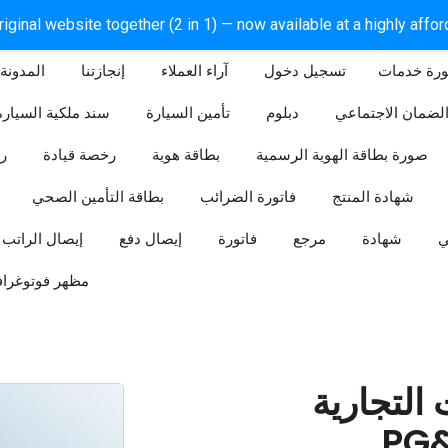
iginal website together (2 in 1) — now available at a highly affo
ورة خدمات
آراء العملاء
إنجازتنا
المدونة
لضمان الاجتماعي
دبلوم
تأمين السيارة
سند ملكية السيارة
صورة بطاقة الهوية الرسمية
بطاقة هوية
رخصة قيادة
ر
شهادة المنتج
فاتورة الضرائب
بطاقة التأمين الصحي
ي
شهادة
مرجع
فاتورة
إيصال دفع
إيصال الراتب
مظهر فوتوغراف
لتجارية -