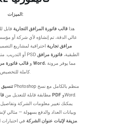
الميزات:
هذا
قالب فاتورة المرافق التجارية
قابل لل
عالي الدقة، تم إنشاؤه لأي شركة أو مؤسس
مرافق تجارية
احترافية لمشاريع التصميم
وعروض UI/UX، أو التدريب. متوفر بصيغ PSD الطبقية،
فاتورة مرافق
، مما يوفر مرونة
قالب فاتورة مرافق تجارية Word
، و
كاملة للتخصيص.
تنسيق ق
وWord.
قالب فاتورة مرافق تجارية PDF
مطابقة قابلة للتعديل من
يمكنك تغيير معلومات الشركة وتفاصيل ال
وبيانات العداد والدفع بسهولة — مثالي لإن
في اختبارات الأنظمة أو لأغراض إبداعية.
مزيفة لإثبات عنوان الشركة