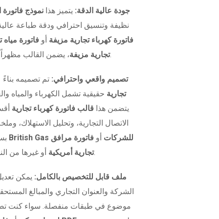
جودة عالية الدقة:
يتميز هذا
نموذج فاتورة ا
نظيفة وتنسيق احترافي ودقة طباعة عالية.
فاتورة كهرباء تجارية مزيفة
أو
فاتورة مياه 
، يضمن القالب مظهراً واقعياً في كل مرة.
تجارية مزيفة
تصميم واقعي واحترافي:
تم تصميمه بناءً
تجارية
حقيقية تشمل الكهرباء والمياه وال
يتضمن هذا
قالب فاتورة كهرباء تجارية
أقسا
الاتصال التجارية، وتحليل الاستهلاك، وملخ
قالب فاتورة British Gas للشركات
أو
فاتورة مرافق
بس
أو غيرها من النماذج الإقليمية.
تجارية أمريكية
ملف قابل للتخصيص بالكامل:
يمكن تعدي
الشركة والعنوان التجاري والمبالغ المستحقة 
موضوع في طبقات منفصلة. سواء كنت ت