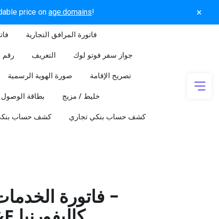
×
rdable price on
age.domains
!
فاتورة المرافق التجارية
فات
جواز سفر فوتو لوك
التعريف
رقم ا
تصريح الإقامة
صورة الهوية الرسمية
خليط / مزيج
بطاقة الوصول
كشف حساب بنكي تجاري
كشف حساب بنك
فاتورة الخدمات ا
PG&E كاليفورنيا