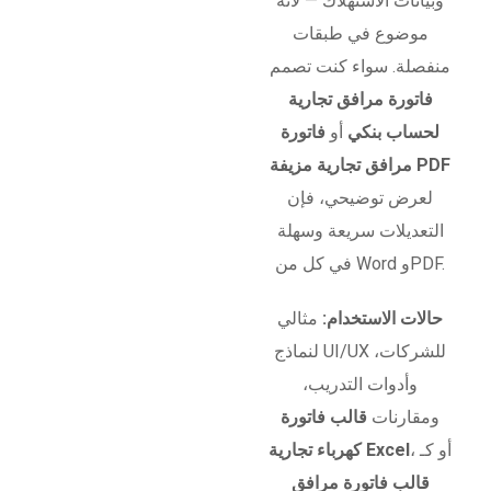
وبيانات الاستهلاك — لأنه
موضوع في طبقات
منفصلة. سواء كنت تصمم
فاتورة مرافق تجارية
لحساب بنكي
أو
فاتورة
مرافق تجارية مزيفة PDF
لعرض توضيحي، فإن
التعديلات سريعة وسهلة
في كل من Word وPDF.
حالات الاستخدام:
مثالي
لنماذج UI/UX للشركات،
وأدوات التدريب،
ومقارنات
قالب فاتورة
، أو كـ
كهرباء تجارية Excel
قالب فاتورة مرافق