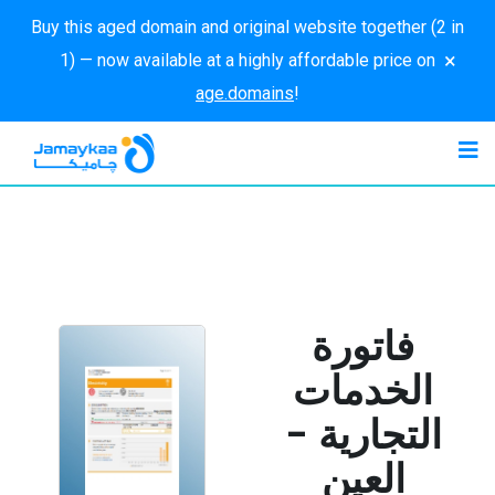
Buy this aged domain and original website together (2 in
×
1) — now available at a highly affordable price on
age.domains
!
فاتورة
الخدمات
التجارية -
العين