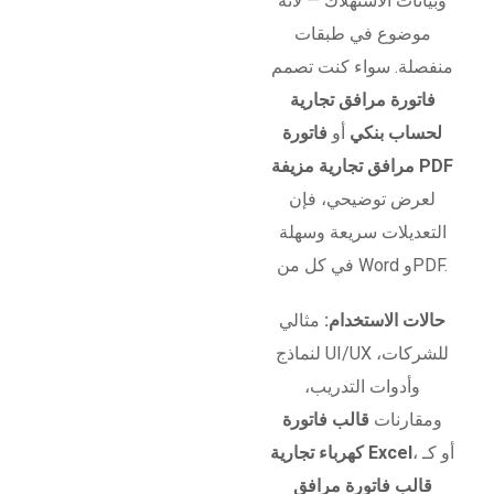
وبيانات الاستهلاك — لأنه
موضوع في طبقات
منفصلة. سواء كنت تصمم
فاتورة مرافق تجارية
لحساب بنكي
أو
فاتورة
مرافق تجارية مزيفة PDF
لعرض توضيحي، فإن
التعديلات سريعة وسهلة
في كل من Word وPDF.
حالات الاستخدام:
مثالي
لنماذج UI/UX للشركات،
وأدوات التدريب،
ومقارنات
قالب فاتورة
، أو كـ
كهرباء تجارية Excel
قالب فاتورة مرافق