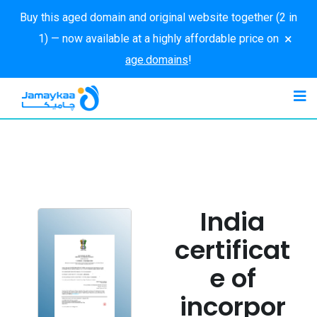
Buy this aged domain and original website together (2 in
×
1) — now available at a highly affordable price on
age.domains
!
India
certificat
e of
incorpor