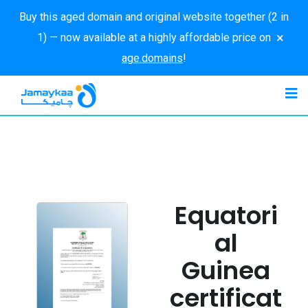
Buy this aged domain and original website together (2 in
×
1) — now available at a highly affordable price on
age.domains
!
Equatori
al
Guinea
certificat