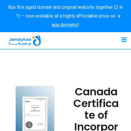
Buy this aged domain and original website together (2 in
×
1) — now available at a highly affordable price on
age.domains
!
Canada
Certifica
te of
Incorpor