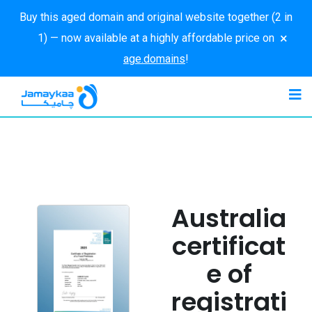
Buy this aged domain and original website together (2 in
×
1) — now available at a highly affordable price on
age.domains
!
Australia
certificat
e of
registrati