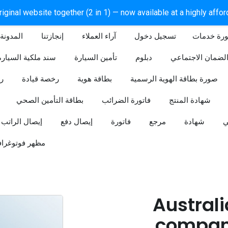
iginal website together (2 in 1) — now available at a highly affo
ورة خدمات
آراء العملاء
إنجازتنا
المدونة
لضمان الاجتماعي
دبلوم
تأمين السيارة
سند ملكية السيارة
صورة بطاقة الهوية الرسمية
بطاقة هوية
رخصة قيادة
ر
شهادة المنتج
فاتورة الضرائب
بطاقة التأمين الصحي
ي
شهادة
مرجع
فاتورة
إيصال دفع
إيصال الراتب
مظهر فوتوغراف
Australi
company