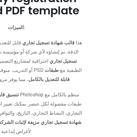
 PDF template
الميزات:
هذا
قالب شهادة تسجيل تجاري
قابل للتعدي
الدقة، تم إنشاؤه لأي شركة أو مؤسسة ت
تسجيل تجاري
احترافية لمشاريع التصميم
وعروض UI/UX، أو التدريب. متوفر بصيغة PSD الطبقية مع
طبقات
، مما يوفر مرونة كاملة للتخصيص.
قابلة للتعديل بالكامل
تنسيق قاب
طبقات مفصولة لكل عنصر. يمكنك تغيير ا
التجاري، النشاط التجاري، التاريخ، والتواق
شهادة تسجيل تجاري مزيفة لإثبات الشركة
لأغراض إبداعية.